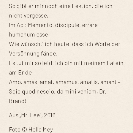
So gibt er mir noch eine Lektion, die ich
nicht vergesse,
Im AcI: Memento, discipule, errare
humanum esse!
Wie wünscht’ ich heute, dass ich Worte der
Versöhnung fände,
Es tut mir so leid, ich bin mit meinem Latein
am Ende –
Amo, amas, amat, amamus, amatis, amant –
Scio quod nescio, da mihi veniam, Dr.
Brand!
Aus „Mr. Lee“, 2016
Foto © Hella Mey