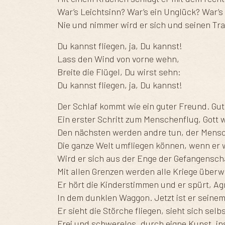
War’s Leichtsinn? War’s ein Unglück? War’s
Nie und nimmer wird er sich und seinen T
Du kannst fliegen, ja, Du kannst!
Lass den Wind von vorne wehn,
Breite die Flügel, Du wirst sehn:
Du kannst fliegen, ja, Du kannst!
Der Schlaf kommt wie ein guter Freund. Gut,
Ein erster Schritt zum Menschenflug, Gott w
Den nächsten werden andre tun, der Mens
Die ganze Welt umfliegen können, wenn er w
Wird er sich aus der Enge der Gefangenschaf
Mit allen Grenzen werden alle Kriege über
Er hört die Kinderstimmen und er spürt, Ag
In dem dunklen Waggon. Jetzt ist er seine
Er sieht die Störche fliegen, sieht sich selb
Frei und schwerelos, durch eigne Kunst, in