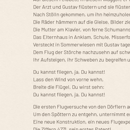
Der Arzt und Gustav flüstern und sie flüste
Nach Stölln gekommen, um ihn heimzuholen
Die Räder hämmern auf die Gleise, Bilder zi
Die Mutter am Klavier, von ferne Schumanns
Das Elternhaus in Anklam, Schule, Misserf
Versteckt in Sommerwiesen mit Gustav tag
Dem Flug der Störche nachzusehn auf sch
Ihr Aufsteigen, ihr Schweben zu begreifen 
Du kannst fliegen, ja, Du kannst!
Lass den Wind von vorne wehn,
Breite die Flügel, Du wirst sehn:
Du kannst fliegen, ja, Du kannst!
Die ersten Flugversuche von den Dörflern a
Um den Spöttern zu entgehn, unternimmt er
Eine neue Konstruktion, ein neues Flugexp
Die Ziffern 4771, sein erstes Patent!