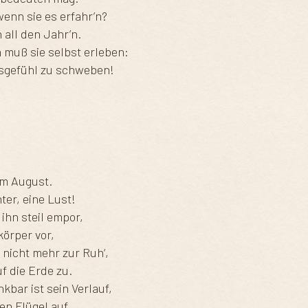
enn sie es erfahr’n?
 all den Jahr’n.
 muß sie selbst erleben:
ksgefühl zu schweben!
im August.
ter, eine Lust!
 ihn steil empor,
körper vor,
 nicht mehr zur Ruh‘,
f die Erde zu.
kbar ist sein Verlauf,
en Flügel auf.