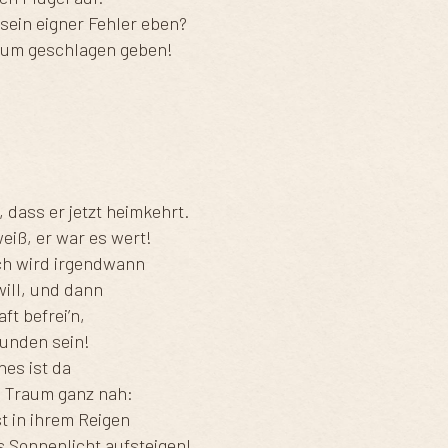
 sein eigner Fehler eben?
raum geschlagen geben!
 dass er jetzt heimkehrt.
eiß, er war es wert!
ch wird irgendwann
ill, und dann
t befrei’n,
wunden sein!
nes ist da
m Traum ganz nah:
st in ihrem Reigen
s Sonnenlicht aufsteigen!