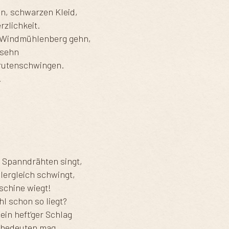
n, schwarzen Kleid,
rzlichkeit.
 Windmühlenberg gehn,
 sehn
rutenschwingen.
!
n Spanndrähten singt,
lergleich schwingt,
schine wiegt!
hl schon so liegt?
ein heft’ger Schlag
s bedeuten mag.