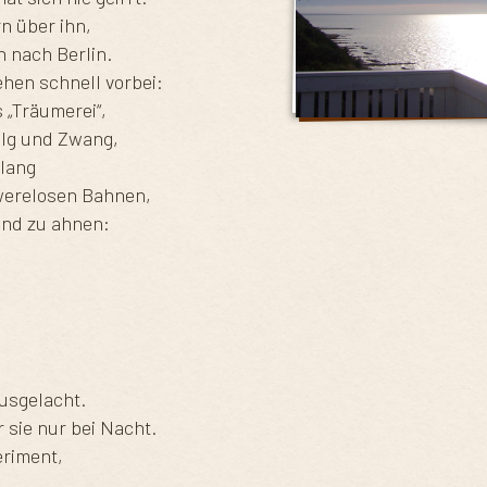
rn über ihn,
 nach Berlin.
ehen schnell vorbei:
 „Träumerei“,
olg und Zwang,
elang
werelosen Bahnen,
und zu ahnen:
usgelacht.
 sie nur bei Nacht.
eriment,