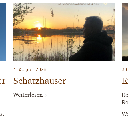
4. August 2026
30
er
Schatzhauser
E
Weiterlesen
De
Re
st
We