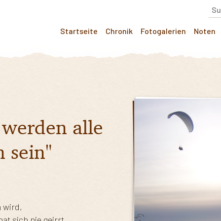
Startseite
Chronik
Fotogalerien
Noten
 werden alle
 sein"
 wird,
t sich nie geirrt.