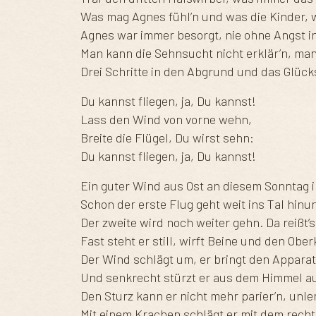
Was mag Agnes fühl’n und was die Kinder, w
Agnes war immer besorgt, nie ohne Angst in
Man kann die Sehnsucht nicht erklär’n, man
Drei Schritte in den Abgrund und das Glüc
Du kannst fliegen, ja, Du kannst!
Lass den Wind von vorne wehn,
Breite die Flügel, Du wirst sehn:
Du kannst fliegen, ja, Du kannst!
Ein guter Wind aus Ost an diesem Sonntag 
Schon der erste Flug geht weit ins Tal hinun
Der zweite wird noch weiter gehn. Da reißt’s
Fast steht er still, wirft Beine und den Ober
Der Wind schlägt um, er bringt den Apparat
Und senkrecht stürzt er aus dem Himmel au
Den Sturz kann er nicht mehr parier’n, unlen
Mit einem Krachen schlägt er mit dem recht